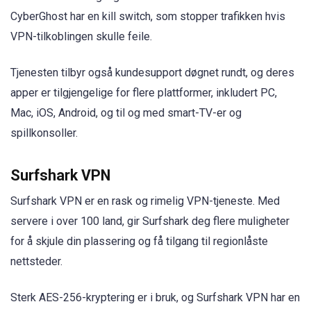
CyberGhost har en kill switch, som stopper trafikken hvis
VPN-tilkoblingen skulle feile.
Tjenesten tilbyr også kundesupport døgnet rundt, og deres
apper er tilgjengelige for flere plattformer, inkludert PC,
Mac, iOS, Android, og til og med smart-TV-er og
spillkonsoller.
Surfshark VPN
Surfshark VPN er en rask og rimelig VPN-tjeneste. Med
servere i over 100 land, gir Surfshark deg flere muligheter
for å skjule din plassering og få tilgang til regionlåste
nettsteder.
Sterk AES-256-kryptering er i bruk, og Surfshark VPN har en