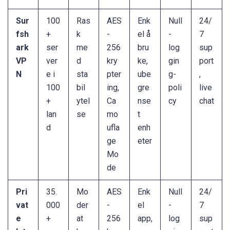
Sur
100
Ras
AES
Enk
Null
24/
fsh
+
k
-
el å
-
7
ark
ser
me
256
bru
log
sup
VP
ver
d
kry
ke,
gin
port
N
e i
sta
pter
ube
g-
,
100
bil
ing,
gre
poli
live
+
ytel
Ca
nse
cy
chat
lan
se
mo
t
d
ufla
enh
ge
eter
Mo
de
Pri
35.
Mo
AES
Enk
Null
24/
vat
000
der
-
el
-
7
e
+
at
256
app,
log
sup