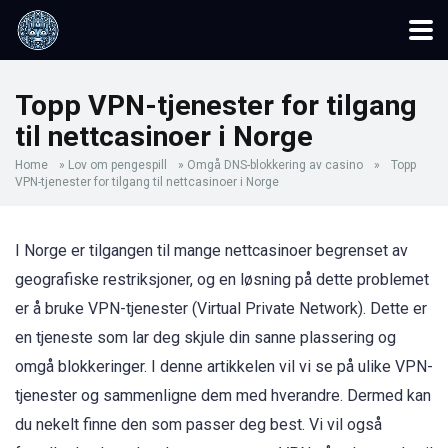
Topp VPN-tjenester for tilgang
til nettcasinoer i Norge
Home
»
Lov om pengespill
»
Omgå DNS-blokkering av casino
»
Topp
VPN-tjenester for tilgang til nettcasinoer i Norge
I Norge er tilgangen til mange nettcasinoer begrenset av
geografiske restriksjoner, og en løsning på dette problemet
er å bruke VPN-tjenester (Virtual Private Network). Dette er
en tjeneste som lar deg skjule din sanne plassering og
omgå blokkeringer. I denne artikkelen vil vi se på ulike VPN-
tjenester og sammenligne dem med hverandre. Dermed kan
du nekelt finne den som passer deg best. Vi vil også