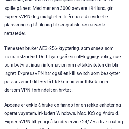
spille på nett. Med mer enn 3000 servere i 94 land, gir
ExpressVPN deg muligheten til å endre din virtuelle
plassering og få tilgang til geografisk begrensede
nettsteder.
Tjenesten bruker AES-256-kryptering, som anses som
industristandard. De tilbyr også en null-logging-policy, noe
som betyr at ingen informasjon om nettaktiviteten din blir
lagret. ExpressVPN har også en kill switch som beskytter
personvernet ditt ved å blokkere internettilkoblingen
dersom VPN-forbindelsen brytes.
Appene er enkle å bruke og finnes for en rekke enheter og
operativsystem, inkludert Windows, Mac, iOS og Android.
ExpressVPN tilbyr også kundeservice 24/7 via live chat og