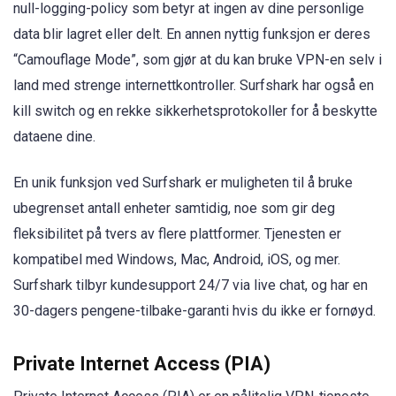
null-logging-policy som betyr at ingen av dine personlige
data blir lagret eller delt. En annen nyttig funksjon er deres
“Camouflage Mode”, som gjør at du kan bruke VPN-en selv i
land med strenge internettkontroller. Surfshark har også en
kill switch og en rekke sikkerhetsprotokoller for å beskytte
dataene dine.
En unik funksjon ved Surfshark er muligheten til å bruke
ubegrenset antall enheter samtidig, noe som gir deg
fleksibilitet på tvers av flere plattformer. Tjenesten er
kompatibel med Windows, Mac, Android, iOS, og mer.
Surfshark tilbyr kundesupport 24/7 via live chat, og har en
30-dagers pengene-tilbake-garanti hvis du ikke er fornøyd.
Private Internet Access (PIA)