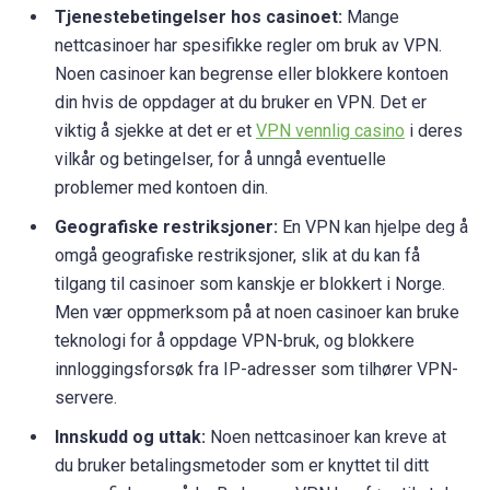
Tjenestebetingelser hos casinoet:
Mange
nettcasinoer har spesifikke regler om bruk av VPN.
Noen casinoer kan begrense eller blokkere kontoen
din hvis de oppdager at du bruker en VPN. Det er
viktig å sjekke at det er et
VPN vennlig casino
i deres
vilkår og betingelser, for å unngå eventuelle
problemer med kontoen din.
Geografiske restriksjoner:
En VPN kan hjelpe deg å
omgå geografiske restriksjoner, slik at du kan få
tilgang til casinoer som kanskje er blokkert i Norge.
Men vær oppmerksom på at noen casinoer kan bruke
teknologi for å oppdage VPN-bruk, og blokkere
innloggingsforsøk fra IP-adresser som tilhører VPN-
servere.
Innskudd og uttak:
Noen nettcasinoer kan kreve at
du bruker betalingsmetoder som er knyttet til ditt