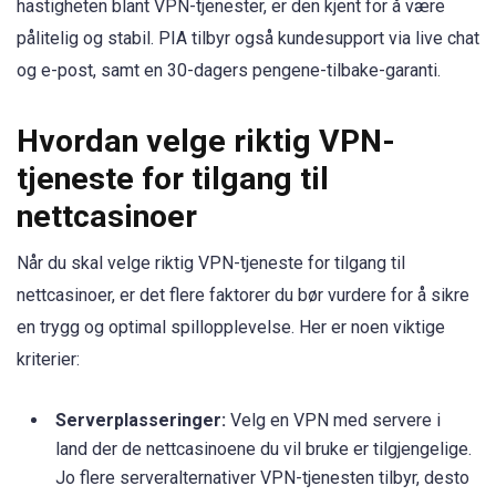
hastigheten blant VPN-tjenester, er den kjent for å være
pålitelig og stabil. PIA tilbyr også kundesupport via live chat
og e-post, samt en 30-dagers pengene-tilbake-garanti.
Hvordan velge riktig VPN-
tjeneste for tilgang til
nettcasinoer
Når du skal velge riktig VPN-tjeneste for tilgang til
nettcasinoer, er det flere faktorer du bør vurdere for å sikre
en trygg og optimal spillopplevelse. Her er noen viktige
kriterier:
Serverplasseringer:
Velg en VPN med servere i
land der de nettcasinoene du vil bruke er tilgjengelige.
Jo flere serveralternativer VPN-tjenesten tilbyr, desto