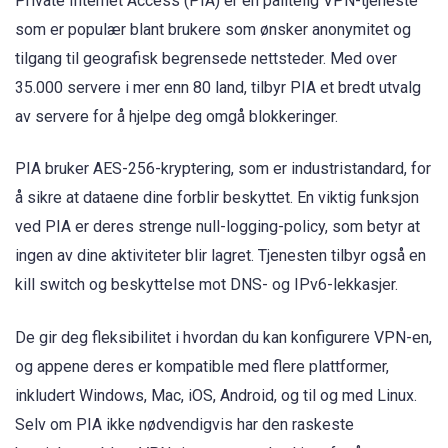
Private Internet Access (PIA) er en pålitelig VPN-tjeneste
som er populær blant brukere som ønsker anonymitet og
tilgang til geografisk begrensede nettsteder. Med over
35.000 servere i mer enn 80 land, tilbyr PIA et bredt utvalg
av servere for å hjelpe deg omgå blokkeringer.
PIA bruker AES-256-kryptering, som er industristandard, for
å sikre at dataene dine forblir beskyttet. En viktig funksjon
ved PIA er deres strenge null-logging-policy, som betyr at
ingen av dine aktiviteter blir lagret. Tjenesten tilbyr også en
kill switch og beskyttelse mot DNS- og IPv6-lekkasjer.
De gir deg fleksibilitet i hvordan du kan konfigurere VPN-en,
og appene deres er kompatible med flere plattformer,
inkludert Windows, Mac, iOS, Android, og til og med Linux.
Selv om PIA ikke nødvendigvis har den raskeste