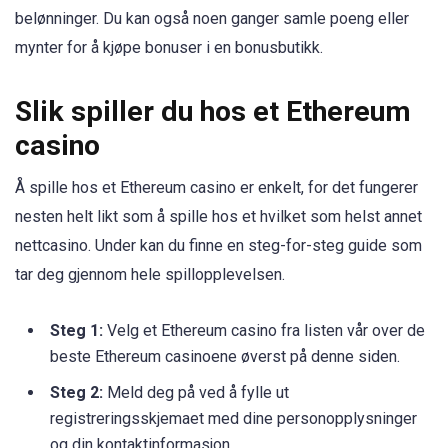
belønninger. Du kan også noen ganger samle poeng eller
mynter for å kjøpe bonuser i en bonusbutikk.
Slik spiller du hos et Ethereum
casino
Å spille hos et Ethereum casino er enkelt, for det fungerer
nesten helt likt som å spille hos et hvilket som helst annet
nettcasino. Under kan du finne en steg-for-steg guide som
tar deg gjennom hele spillopplevelsen.
Steg 1:
Velg et Ethereum casino fra listen vår over de
beste Ethereum casinoene øverst på denne siden.
Steg 2:
Meld deg på ved å fylle ut
registreringsskjemaet med dine personopplysninger
og din kontaktinformasjon.