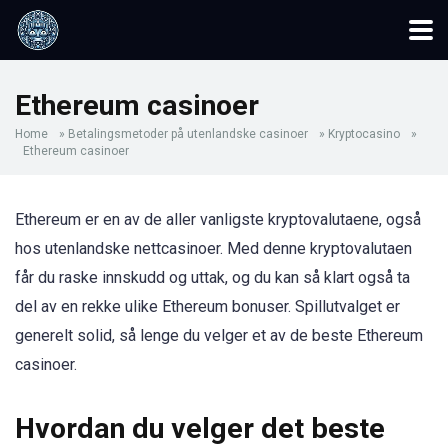
Ethereum casinoer
Home
»
Betalingsmetoder på utenlandske casinoer
»
Kryptocasino
»
Ethereum casinoer
Ethereum er en av de aller vanligste kryptovalutaene, også
hos utenlandske nettcasinoer. Med denne kryptovalutaen
får du raske innskudd og uttak, og du kan så klart også ta
del av en rekke ulike Ethereum bonuser. Spillutvalget er
generelt solid, så lenge du velger et av de beste Ethereum
casinoer.
Hvordan du velger det beste