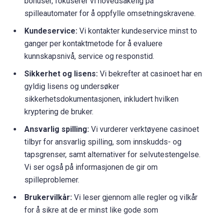
bonuser, fokuserer vi hovedsakelig på
spilleautomater for å oppfylle omsetningskravene.
Kundeservice:
Vi kontakter kundeservice minst to
ganger per kontaktmetode for å evaluere
kunnskapsnivå, service og responstid.
Sikkerhet og lisens:
Vi bekrefter at casinoet har en
gyldig lisens og undersøker
sikkerhetsdokumentasjonen, inkludert hvilken
kryptering de bruker.
Ansvarlig spilling:
Vi vurderer verktøyene casinoet
tilbyr for ansvarlig spilling, som innskudds- og
tapsgrenser, samt alternativer for selvutestengelse.
Vi ser også på informasjonen de gir om
spilleproblemer.
Brukervilkår:
Vi leser gjennom alle regler og vilkår
for å sikre at de er minst like gode som