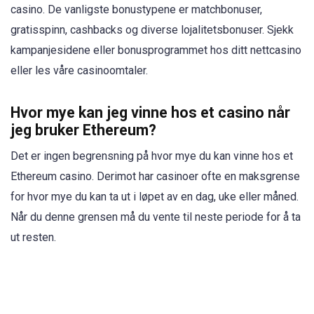
casino. De vanligste bonustypene er matchbonuser,
gratisspinn, cashbacks og diverse lojalitetsbonuser. Sjekk
kampanjesidene eller bonusprogrammet hos ditt nettcasino
eller les våre casinoomtaler.
Hvor mye kan jeg vinne hos et casino når
jeg bruker Ethereum?
Det er ingen begrensning på hvor mye du kan vinne hos et
Ethereum casino. Derimot har casinoer ofte en maksgrense
for hvor mye du kan ta ut i løpet av en dag, uke eller måned.
Når du denne grensen må du vente til neste periode for å ta
ut resten.