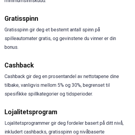
minimumsinnskudd.
Gratisspinn
Gratisspinn gir deg et bestemt antall spinn på
spilleautomater gratis, og gevinstene du vinner er din
bonus.
Cashback
Cashback gir deg en prosentandel av nettotapene dine
tilbake, vanligvis mellom 5% og 30%, begrenset til
spesifikke spillkategorier og tidsperioder.
Lojalitetsprogram
Lojalitetsprogrammer gir deg fordeler basert på ditt nivå,
inkludert cashbacks, gratisspinn og nivåbaserte