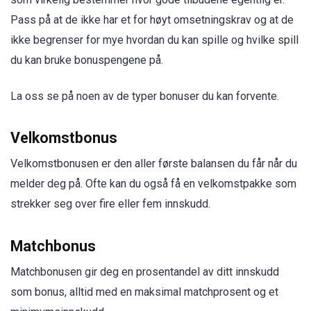
Pass på at de ikke har et for høyt omsetningskrav og at de
ikke begrenser for mye hvordan du kan spille og hvilke spill
du kan bruke bonuspengene på.
La oss se på noen av de typer bonuser du kan forvente.
Velkomstbonus
Velkomstbonusen er den aller første balansen du får når du
melder deg på. Ofte kan du også få en velkomstpakke som
strekker seg over fire eller fem innskudd.
Matchbonus
Matchbonusen gir deg en prosentandel av ditt innskudd
som bonus, alltid med en maksimal matchprosent og et