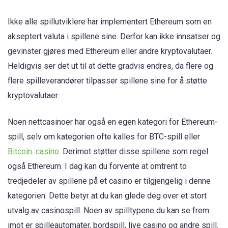
Ikke alle spillutviklere har implementert Ethereum som en
akseptert valuta i spillene sine. Derfor kan ikke innsatser og
gevinster gjøres med Ethereum eller andre kryptovalutaer.
Heldigvis ser det ut til at dette gradvis endres, da flere og
flere spilleverandører tilpasser spillene sine for å støtte
kryptovalutaer.
Noen nettcasinoer har også en egen kategori for Ethereum-
spill, selv om kategorien ofte kalles for BTC-spill eller
Bitcoin. casino
. Derimot støtter disse spillene som regel
også Ethereum. I dag kan du forvente at omtrent to
tredjedeler av spillene på et casino er tilgjengelig i denne
kategorien. Dette betyr at du kan glede deg over et stort
utvalg av casinospill. Noen av spilltypene du kan se frem
imot er spilleautomater, bordspill, live casino og andre spill.