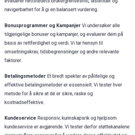
evaluerer nettstedets brukergrensesnitt, lastetider og
navigerbarhet for å gi en balansert vurdering.
Bonusprogrammer og Kampanjer
Vi undersøker alle
tilgjengelige bonuser og kampanjer, og evaluerer dem på
basis av rettferdighet og verdi. Vi tar hensyn til
omsetningskrav, tidsbegrensninger og andre relevante
faktorer.
Betalingsmetoder
Et bredt spekter av pålitelige og
effektive betalingsmetoder er essensielt. Vi tester hver
metode for å sikre at de er sikre, raske og
kostnadseffektive.
Kundeservice
Responsiv, kunnskapsrik og hjelpsom
kundeservice er avgjørende. Vi tester derfor støttekanalene