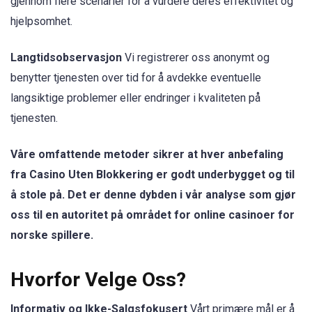
gjennom flere scenarier for å vurdere deres effektivitet og
hjelpsomhet.
Langtidsobservasjon
Vi registrerer oss anonymt og
benytter tjenesten over tid for å avdekke eventuelle
langsiktige problemer eller endringer i kvaliteten på
tjenesten.
Våre omfattende metoder sikrer at hver anbefaling
fra Casino Uten Blokkering er godt underbygget og til
å stole på. Det er denne dybden i vår analyse som gjør
oss til en autoritet på området for online casinoer for
norske spillere.
Hvorfor Velge Oss?
Informativ og Ikke-Salgsfokusert
Vårt primære mål er å