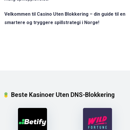
Velkommen til Casino Uten Blokkering – din guide til en
smartere og tryggere spillstrategi i Norge!
Beste Kasinoer Uten DNS-Blokkering