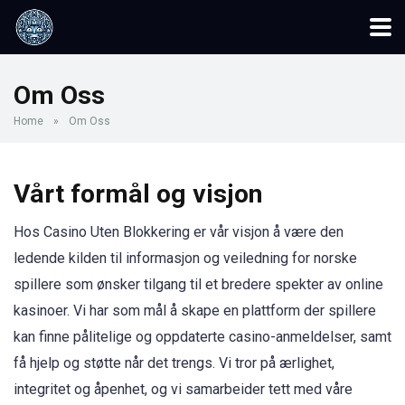
Om Oss
Home
»
Om Oss
Vårt formål og visjon
Hos Casino Uten Blokkering er vår visjon å være den
ledende kilden til informasjon og veiledning for norske
spillere som ønsker tilgang til et bredere spekter av online
kasinoer. Vi har som mål å skape en plattform der spillere
kan finne pålitelige og oppdaterte casino-anmeldelser, samt
få hjelp og støtte når det trengs. Vi tror på ærlighet,
integritet og åpenhet, og vi samarbeider tett med våre