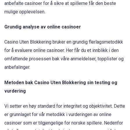
anbefalte casinoer for å sikre at spillerne får den beste
mulige opplevelsen.
Grundig analyse av online casinoer
Casino Uten Blokkering bruker en grundig flerlagsmetodikk
for å evaluere online casinoer. Her får du et innblikk i den
omfattende prosessen bak våre anmeldelser, topplister og
anbefalinger.
Metoden bak Casino Uten Blokkering sin testing og
vurdering
Vi setter en høy standard for integritet og objektivitet. Dette
er grunnlaget for vår metodikk i vurderingen av online
casinoer som er tilgjengelige for norske spillere. Nedenfor