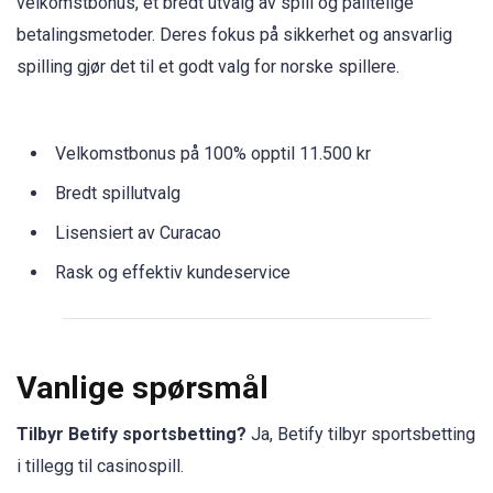
velkomstbonus, et bredt utvalg av spill og pålitelige
betalingsmetoder. Deres fokus på sikkerhet og ansvarlig
spilling gjør det til et godt valg for norske spillere.
Velkomstbonus på 100% opptil 11.500 kr
Bredt spillutvalg
Lisensiert av Curacao
Rask og effektiv kundeservice
Vanlige spørsmål
Tilbyr Betify sportsbetting?
Ja, Betify tilbyr sportsbetting
i tillegg til casinospill.