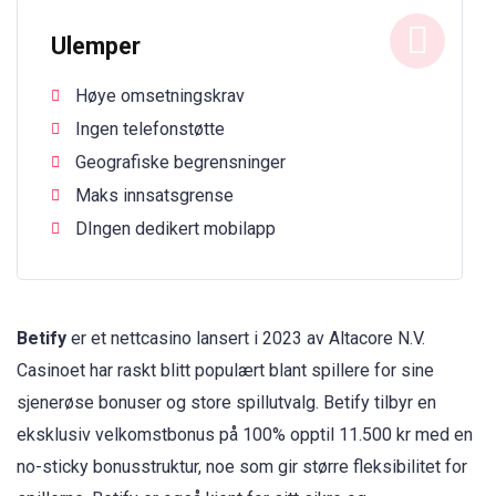
Ulemper
Høye omsetningskrav
Ingen telefonstøtte
Geografiske begrensninger
Maks innsatsgrense
DIngen dedikert mobilapp
Betify
er et nettcasino lansert i 2023 av Altacore N.V.
Casinoet har raskt blitt populært blant spillere for sine
sjenerøse bonuser og store spillutvalg. Betify tilbyr en
eksklusiv velkomstbonus på 100% opptil 11.500 kr med en
no-sticky bonusstruktur, noe som gir større fleksibilitet for