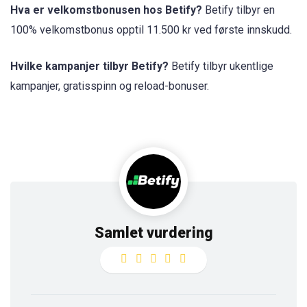
Hva er velkomstbonusen hos Betify?
Betify tilbyr en
100% velkomstbonus opptil 11.500 kr ved første innskudd.
Hvilke kampanjer tilbyr Betify?
Betify tilbyr ukentlige
kampanjer, gratisspinn og reload-bonuser.
Samlet vurdering