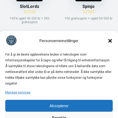
SlotLords
Spinjo
100% opptil 45 000 kr + 250
100 gratisspinn + opptil 50 000 kr
gratisspinn
Personverninnstillinger
For å gi de beste opplevelsene bruker vi teknologier som
informasjonskapsler for å lagre og/eller få tilgang til enhetsinformasjon.
Å samtykke til disse teknologiene vil tillate oss å behandle data som
nettleseratferd eller unike ID-er på dette nettstedet. Å ikke samtykke eller
trekke tilbake samtykke kan påvirke visse funksjoner og funksjoner
negativt.
Manage services
© Casinoutenblokkering.com 2024 ALLE RETTIGHETER FORBEHOLDES.
Om Oss
Ansvarlig Spill
Aksepterer
Informasjonskapsler og Personvernregler
Benekte