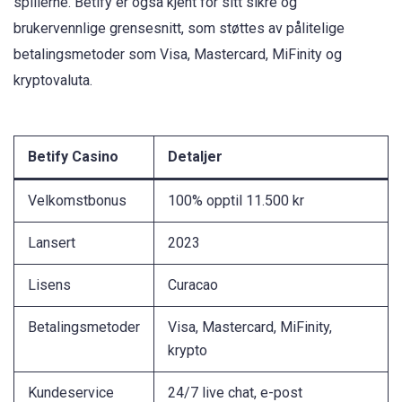
spillerne. Betify er også kjent for sitt sikre og
brukervennlige grensesnitt, som støttes av pålitelige
betalingsmetoder som Visa, Mastercard, MiFinity og
kryptovaluta.
Betify Casino
Detaljer
Velkomstbonus
100% opptil 11.500 kr
Lansert
2023
Lisens
Curacao
Betalingsmetoder
Visa, Mastercard, MiFinity,
krypto
Kundeservice
24/7 live chat, e-post