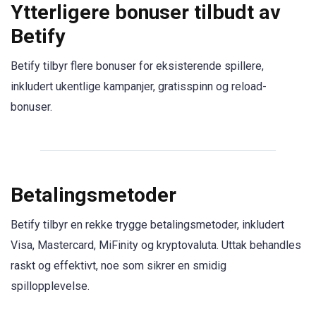
Ytterligere bonuser tilbudt av
Betify
Betify tilbyr flere bonuser for eksisterende spillere,
inkludert ukentlige kampanjer, gratisspinn og reload-
bonuser.
Betalingsmetoder
Betify tilbyr en rekke trygge betalingsmetoder, inkludert
Visa, Mastercard, MiFinity og kryptovaluta. Uttak behandles
raskt og effektivt, noe som sikrer en smidig
spillopplevelse.