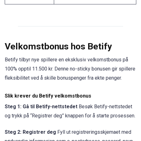
Velkomstbonus hos Betify
Betify tilbyr nye spillere en eksklusiv velkomstbonus på
100% opptil 11.500 kr. Denne no-sticky bonusen gir spillere
fleksibilitet ved å skille bonuspenger fra ekte penger.
Slik krever du Betify velkomstbonus
Steg 1: Gå til Betify-nettstedet
Besøk Betify-nettstedet
og trykk på “Registrer deg” knappen for å starte prosessen.
Steg 2: Registrer deg
Fyll ut registreringsskjemaet med