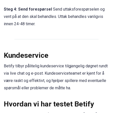
Steg 4: Send forespørsel
Send uttaksforespørselen og
vent på at den skal behandles. Uttak behandles vanligvis
innen 24-48 timer.
Kundeservice
Betify tilbyr pålitelig kundeservice tilgjengelig døgnet rundt
via live chat og e-post. Kundeserviceteamet er kjent for å
være raskt og effektivt, og hjelper spillere med eventuelle
spørsmål eller problemer de måtte ha.
Hvordan vi har testet Betify