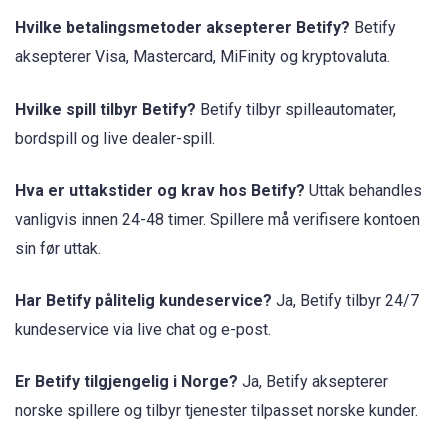
Hvilke betalingsmetoder aksepterer Betify?
Betify
aksepterer Visa, Mastercard, MiFinity og kryptovaluta.
Hvilke spill tilbyr Betify?
Betify tilbyr spilleautomater,
bordspill og live dealer-spill.
Hva er uttakstider og krav hos Betify?
Uttak behandles
vanligvis innen 24-48 timer. Spillere må verifisere kontoen
sin før uttak.
Har Betify pålitelig kundeservice?
Ja, Betify tilbyr 24/7
kundeservice via live chat og e-post.
Er Betify tilgjengelig i Norge?
Ja, Betify aksepterer
norske spillere og tilbyr tjenester tilpasset norske kunder.